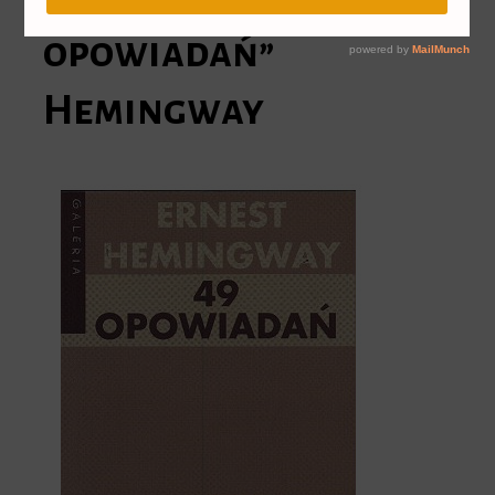
opowiadań”
Hemingway