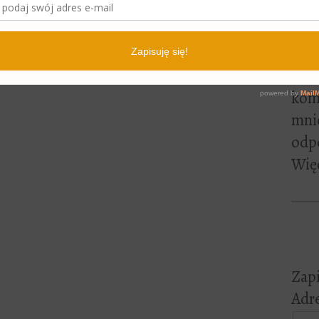
lite
pewn
czyt
Jeśl
kome
mni
odp
Więc
Zapi
Adre