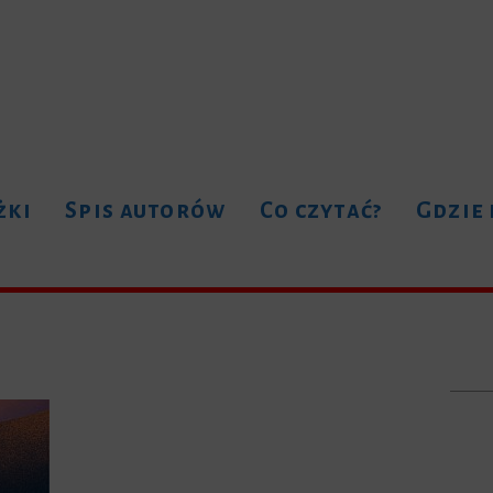
żki
Spis autorów
Co czytać?
Gdzie