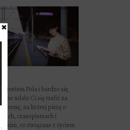
ć, jestem Pola i bardzo się
zę, że udało Ci się trafić na
 stronę, na której piszę o
żkach, czasopismach i
stkim, co związane z życiem