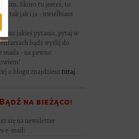
rackim. Skoro tu jesteś, to
ie tak jak i ja - uwielbiasz
ać.
i masz jakieś pytania, pytaj w
ntarzach bądź wyślij do
e maila - na pewno
owiem!
ej o blogu znajdziesz
tutaj
.
Bądź na bieżąco!
sz się na newsletter
s e-mail: