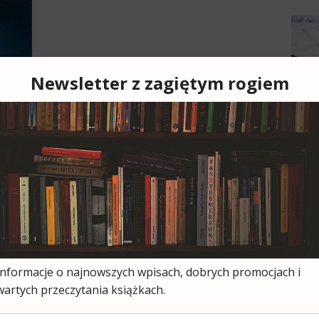
Cześ
cies
moją
ksią
wszy