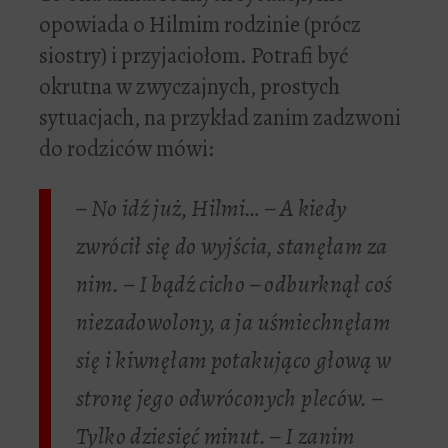
opowiada o Hilmim rodzinie (prócz
siostry) i przyjaciołom. Potrafi być
okrutna w zwyczajnych, prostych
sytuacjach, na przykład zanim zadzwoni
do rodziców mówi:
– No idź już, Hilmi… – A kiedy
zwrócił się do wyjścia, stanęłam za
nim. – I bądź cicho – odburknął coś
niezadowolony, a ja uśmiechnęłam
się i kiwnęłam potakująco głową w
stronę jego odwróconych pleców. –
Tylko dziesięć minut. – I zanim