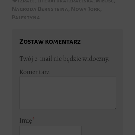
Izrael
,
literatura izraelska
,
miłość
,
Nagroda Bernsteina
,
Nowy Jork
,
Palestyna
Zostaw komentarz
Twój e-mail nie będzie widoczny.
Komentarz
Imię
*