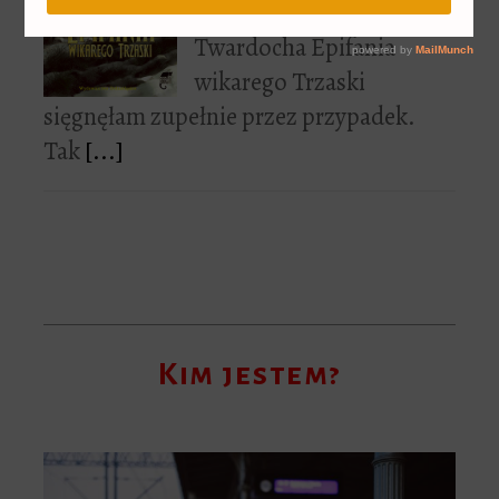
Po książkę Szczepana
Twardocha Epifania
wikarego Trzaski
sięgnęłam zupełnie przez przypadek.
Tak
[...]
Kim jestem?