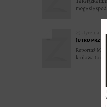
Ta książka mn
mogę się spod
25 stycznia 20
Jutro przyp
Reportaż Maci
królowa to dr