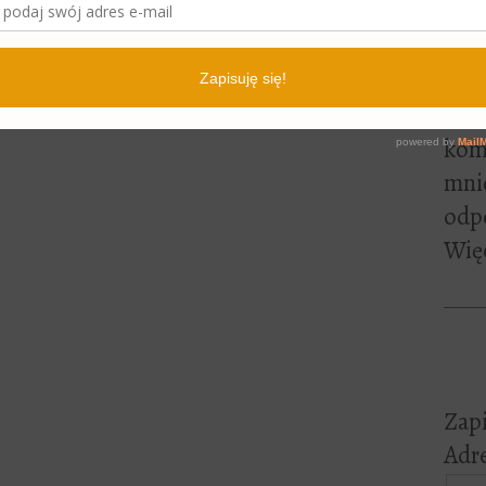
lite
pewn
czyt
Jeśl
kome
mni
odp
Więc
Zapi
Adre