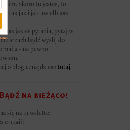
rackim. Skoro tu jesteś, to
ie tak jak i ja - uwielbiasz
ać.
i masz jakieś pytania, pytaj w
ntarzach bądź wyślij do
e maila - na pewno
owiem!
ej o blogu znajdziesz
tutaj
.
Bądź na bieżąco!
sz się na newsletter
s e-mail: