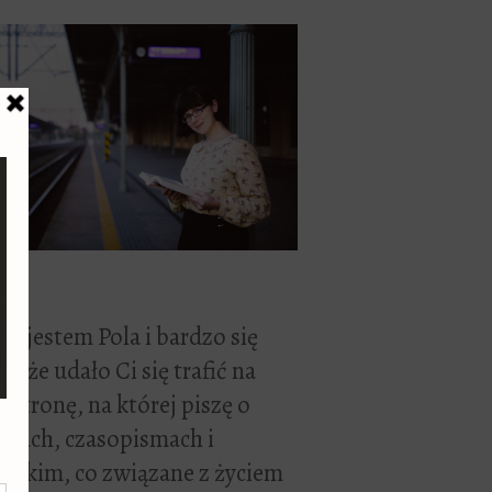
ć, jestem Pola i bardzo się
zę, że udało Ci się trafić na
 stronę, na której piszę o
żkach, czasopismach i
stkim, co związane z życiem