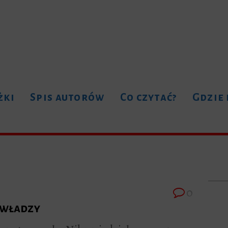
żki
Spis autorów
Co czytać?
Gdzie
0
 władzy