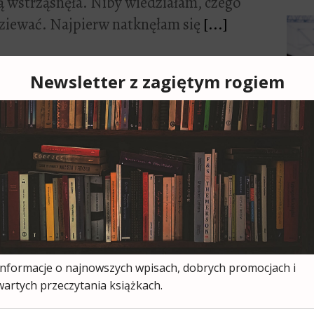
ą wstrząsnęła. Niby wiedziałam, czego
ziewać. Najpierw natknęłam się
[...]
14
0
łynie królowa
eja Wasielewskiego Jutro przypłynie
uga książka tego autora, jaką miałam
[...]
Cześ
cies
moją
ksią
wszy