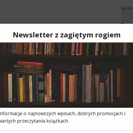
Cześ
cies
moją
ksią
wszy