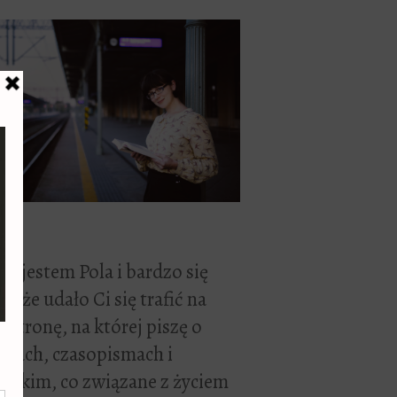
ć, jestem Pola i bardzo się
zę, że udało Ci się trafić na
 stronę, na której piszę o
żkach, czasopismach i
stkim, co związane z życiem