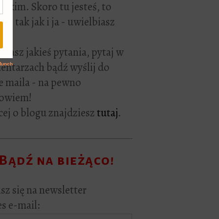
rackim. Skoro tu jesteś, to
ie tak jak i ja - uwielbiasz
ać.
i masz jakieś pytania, pytaj w
ntarzach bądź wyślij do
e maila - na pewno
owiem!
ej o blogu znajdziesz
tutaj
.
Bądź na bieżąco!
sz się na newsletter
s e-mail: