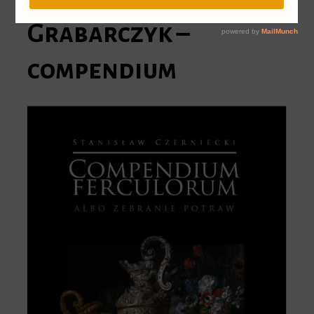
Grabarczyk –
compendium